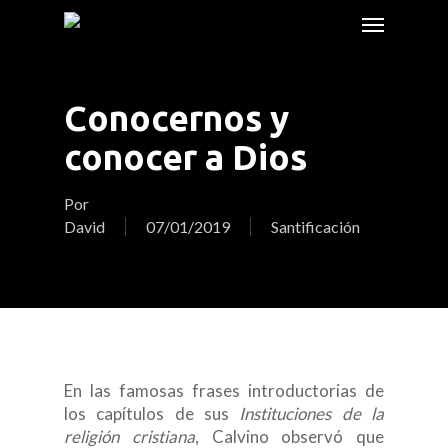
Skip
Menu
to
main
content
Conocernos y
conocer a Dios
Por
David
07/01/2019
Santificación
En las famosas frases introductorias de
los capítulos de sus
Instituciones de la
religión cristiana
, Calvino observó que